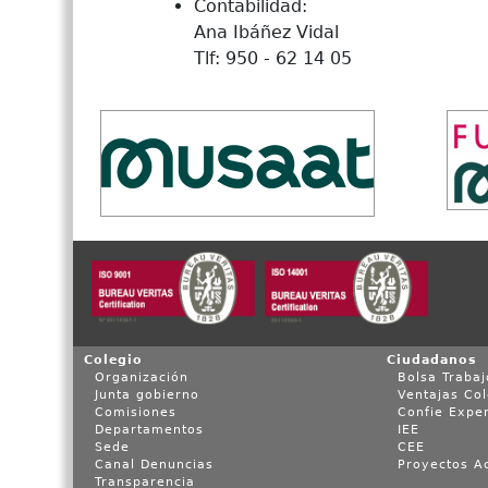
Contabilidad:
Ana Ibáñez Vidal
Tlf: 950 - 62 14 05
Colegio
Ciudadanos
Organización
Bolsa Trabaj
Junta gobierno
Ventajas Co
Comisiones
Confie Expe
Departamentos
IEE
Sede
CEE
Canal Denuncias
Proyectos Ac
Transparencia