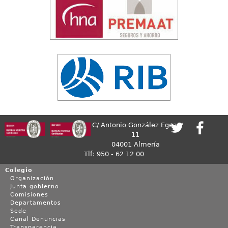
C/ Antonio González Egea,
11
04001 Almería
Tlf: 950 - 62 12 00
Colegio
Organización
Junta gobierno
Comisiones
Departamentos
Sede
Canal Denuncias
Transparencia