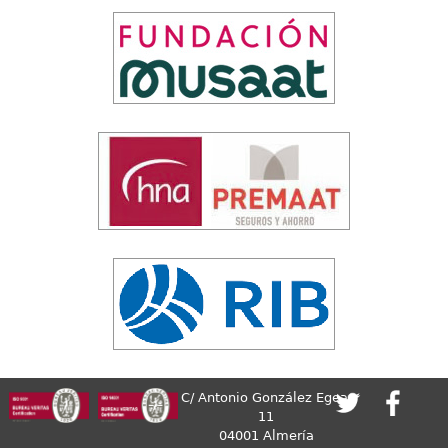
C/ Antonio González Egea,
11
04001 Almería