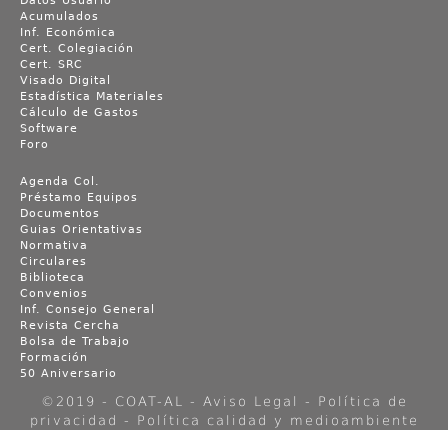
Datos Usuario
Acumulados
Inf. Económica
Cert. Colegiación
Cert. SRC
Visado Digital
Estadística Materiales
Cálculo de Gastos
Software
Foro
Agenda Col.
Préstamo Equipos
Documentos
Guias Orientativas
Normativa
Circulares
Biblioteca
Convenios
Inf. Consejo General
Revista Cercha
Bolsa de Trabajo
Formación
50 Aniversario
©2019 - COAT-AL -
Aviso Legal
-
Política de
privacidad
-
Política calidad y medioambiente