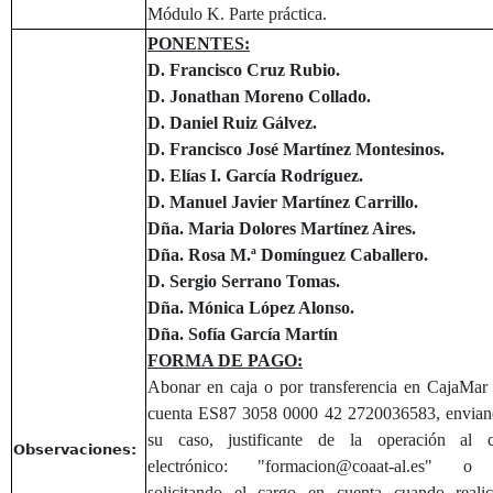
Módulo K. Parte práctica.
PONENTES:
D. Francisco Cruz Rubio.
D. Jonathan Moreno Collado.
D. Daniel Ruiz Gálvez.
D. Francisco José Martínez Montesinos.
D. Elías I. García Rodríguez.
D. Manuel Javier Martínez Carrillo.
Dña. Maria Dolores Martínez Aires.
Dña. Rosa M.ª Domínguez Caballero.
D. Sergio Serrano Tomas.
Dña. Mónica López Alonso.
Dña. Sofía García Martín
FORMA DE PAGO:
Abonar en caja o por transferencia en CajaMar
cuenta ES87 3058 0000 42 2720036583, envian
su caso, justificante de la operación al c
Observaciones:
electrónico: "formacion@coaat-al.es" o
solicitando el cargo en cuenta cuando realic