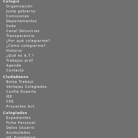
Colegio
Organización
Junta gobierno
Comisiones
Departamentos
Sede
Canal Denuncias
Transparencia
¿Por qué colegiarme?
¿Cómo colegiarme?
Historia
¿Qué es A.T.?
Trabajos prof.
Agenda
Contacto
Ciudadanos
Bolsa Trabajo
Ventajas Colegiados
Confie Experto
IEE
CEE
Proyectos Act.
Colegiados
Expedientes
Ficha Personal
Datos Usuario
Acumulados
Inf. Económica