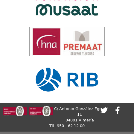
C/ Antonio González Egea,
11
04001 Almería
Tlf: 950 - 62 12 00